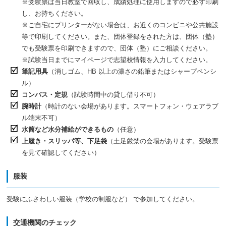
※受験票は当日教室で回収し、成績処理に使用しますので必ず印刷
し、お持ちください。
※ご自宅にプリンターがない場合は、お近くのコンビニや公共施設
等で印刷してください。また、団体登録をされた方は、団体（塾）
でも受験票を印刷できますので、団体（塾）にご相談ください。
※試験当日までにマイページで志望校情報を入力してください。
筆記用具
（消しゴム、HB 以上の濃さの鉛筆またはシャープペンシ
ル）
コンパス・定規
（試験時間中の貸し借り不可）
腕時計
（時計のない会場があります。スマートフォン・ウェアラブ
ル端末不可）
水筒など水分補給ができるもの
（任意）
上履き・スリッパ等、下足袋
（土足厳禁の会場があります。受験票
を見て確認してください）
服装
受験にふさわしい服装（学校の制服など） で参加してください。
交通機関のチェック