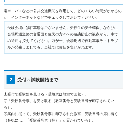
電車・バスなどの公共交通機関を利用して、どのくらい時間がかかるの
か、インターネットなどでチェックしておいてください。
受験会場には駐車場はございません。受験生の安全確保、ならびに
会場周辺道路の交通面と住民の方々への迷惑防止の観点から、車で
の送迎は控えてください。万が一、会場周辺で自動車事故・トラブ
ルが発生しましても、当社では責任を負いかねます。
２
受付～試験開始まで
①受付で受験票を見せる（受験票は教室で回収）。
②「受験番号票」を受け取る（教室番号と受験番号が印字されてい
る）。
③案内に従って、受験番号票に印字された教室・受験番号の席に着く
（各机には、「受験番号票（控）」が置かれている）。