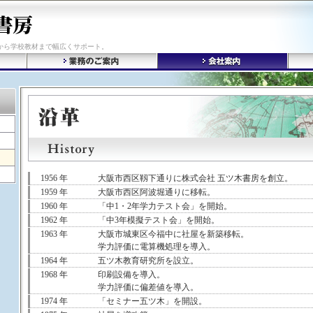
から学校教材まで幅広くサポート。
1956 年
大阪市西区靱下通りに株式会社 五ツ木書房を創立。
1959 年
大阪市西区阿波堀通りに移転。
1960 年
「中1・2年学力テスト会」を開始。
1962 年
「中3年模擬テスト会」を開始。
1963 年
大阪市城東区今福中に社屋を新築移転。
学力評価に電算機処理を導入。
1964 年
五ツ木教育研究所を設立。
1968 年
印刷設備を導入。
学力評価に偏差値を導入。
1974 年
「セミナー五ツ木」を開設。