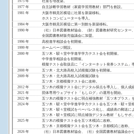
1975 年
社屋を増改築。
1977 年
自主診断学習教材（家庭学習用教材）部門を創設。
1981 年
大阪市鶴見区横堤に社屋を新築移転。
ホストコンピューターを導入。
1984 年
大阪市鶴見区横堤に第一別館を新築移転。
1990 年
（社）日本図書教材協会、（財）図書教材研究センター
全国図書教材販売協議会に加盟。
1996 年
高校進学相談会を初開催。
1999 年
ホームページ開設。
2000 年
五ツ木・駸々堂中学進学学力テスト会を初開催。
中学進学相談会を初開催。
模擬テスト会取扱店に「インターネット発券システム」
2008 年
五ツ木・北大路高校入試模擬試験を初開催。
2009 年
五ツ木・北大路高校入試模擬試験を
五ツ木・京都模擬テスト会に改称。
2012 年
五ツ木の模擬テスト会にデジタル採点を導入し、個人成
2021 年
団体専用ウェブサイト「もしログ」の運用を開始。
2022 年
五ツ木の模擬テスト会に弱点補強教材「五ツ木プラス」
2024 年
五ツ木・駸々堂中学進学学力テスト会を五ツ木・駸々堂
五ツ木・駸々堂模試をペーパレス化し、成績表の郵送に
五ツ木・駸々堂模試に弱点補強デジタル教材「もしサポ
2025 年
五ツ木の模擬テスト会を五ツ木模試に改称。
五ツ木・京都模擬テスト会を五ツ木・京都模試に改称。
2026 年
（社）日本図書教材協会、（社）全国図書教材協議会か