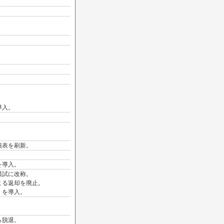
、
導入。
績表を刷新。
を導入。
模試に改称。
よる返却を廃止。
」を導入。
ら脱退。